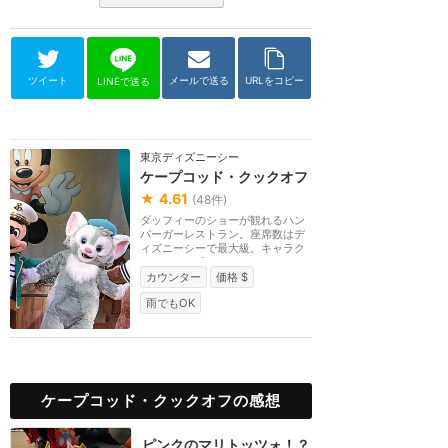
ツイート
メールで送る
URLをコピー
LINEで送る
東京ディズニーシー
ケープコッド・クックオフ
★
4.61
(
48
件)
ダッフィーのショーが観れるハン
バーガーレストラン。座席数はデ
ィズニーシーで最大級。キャラク
ターショー「マイ...
カウンター
価格 $
雨でもOK
ケープコッド・クックオフの感想
ピンクのマリトッツォ！？