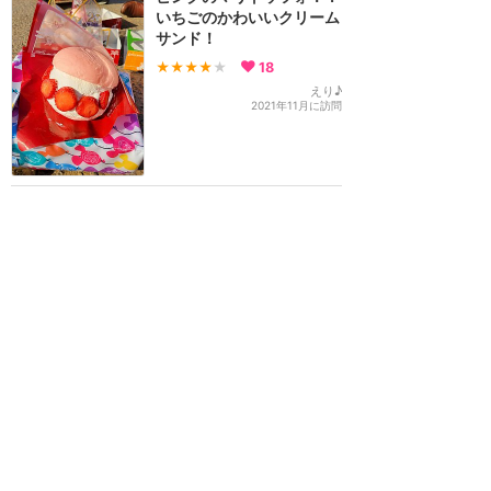
いちごのかわいいクリーム
サンド！
★★★★
★
18
えり♪
2021年11月に訪問
インパクト大！ケープコッ
ド・クックオフのフルーツ
サンド
★★★★
★
12
Summy
2021年11月に訪問
ダッフィーのスーベニアド
リンクボトル
★★★
★★
5