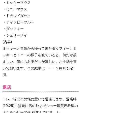
・ミッキーマウス
・ミニーマウス
・ドナルドダック
・ティッピーブルー
・ダッフィー
・シェリーメイ
(内容)
ミッキーと冒険から帰って来たダッフィー。ミ
ッキーとミニーの様子を観ていると、何だか羨
ましい。僕にもお友だちがほしい。お手紙を書
いて願います。その結果は・・・？約10分公
演。
退店
トレー等はその場に置いて退店します。退店時
(10:25)には既に店の外までショー鑑賞席希望の
人たちが10～15組程並んでいました。