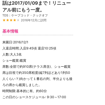
話は2017/01/09まで！リニュー
アル前にもう一度。
TDS：ケープコッド・クックオフ
★★★★
★
2016年12月に訪問
基本情報
来園日:2016/12/1
入退店時間:入店9:45頃 退店10:25頃
人数:大人3名
ショー鑑賞:鑑賞
席数:全部で約910席(テラス席含)、ショー鑑賞
席は目視で約350席程度(縦7列ほどあり1列50
人くらい？)向かって１番右の列、半分よりも後
ろの席から鑑賞しました。
時間制限:基本的に有。約60分
この日のショースケジュール: 9:30～17:00