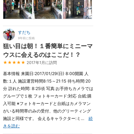
すだち
9年前に投稿
狙い目は朝！１番簡単にミニーマ
ウスに会えるのはここだ！？
★★★★★
2017年1月に訪問
基本情報 来園日:2017/01/29(日) 8:00開園 人
数:１人 施設運営時間8:15～21:15 待ち時間:20
分 訪れた時間: 8:25頃 写真:お手持ちカメラでは
グループで１枚 フォトキーカード:対応 台紙:購
入可能 ※フォトキーカードと台紙はカメラマン
がいる時間帯のみの受付、他のグリーティング
施設と同様です。 会えるキャラクター:ミ...
続
きを読む