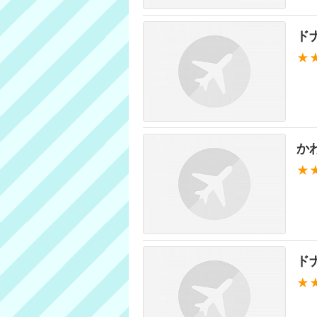
ド
★
か
★
ド
★