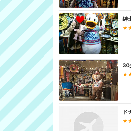
紳
★
3
★
ド
★