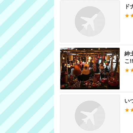
ド
★
紳
こ‼
★
い
★