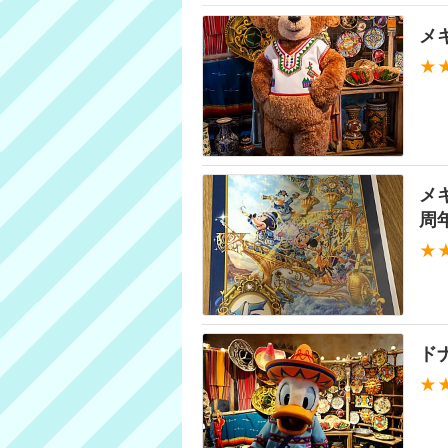
メ
★
メ
周年
★
ド
★