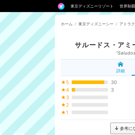
東京ディズニーリゾート
世界制
ホーム
/
東京ディズニーシー
/
アトラク
サルードス・アミ
“Saludo
詳細
★5
30
★4
3
★3
★2
★1
参考に