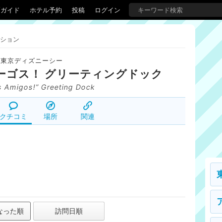
覇ガイド
ホテル予約
投稿
ログイン
ション
東京ディズニーシー
ーゴス！ グリーティングドック
s Amigos!” Greeting Dock
クチコミ
場所
関連
なった順
訪問日順