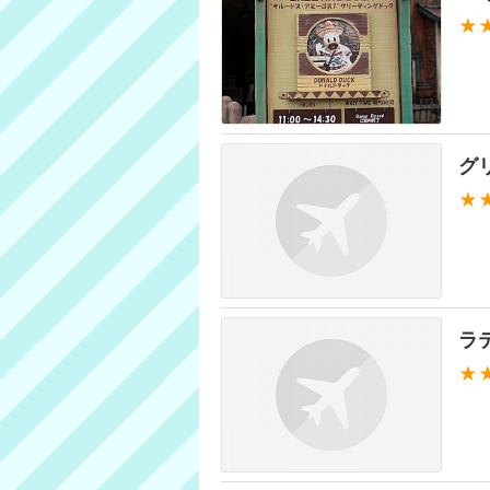
★
グ
★
ラ
★