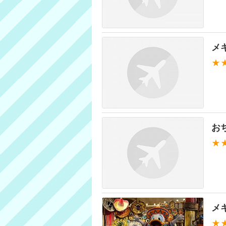
メ
★
お
★
メ
★