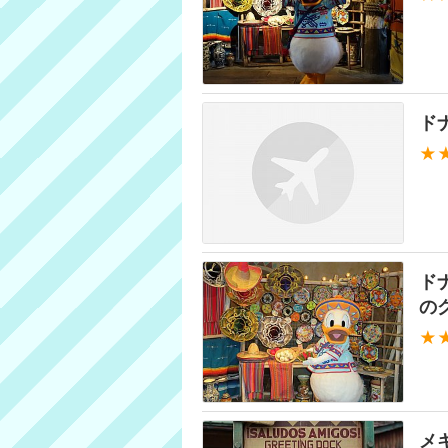
ド
★
ド
の
★
メ