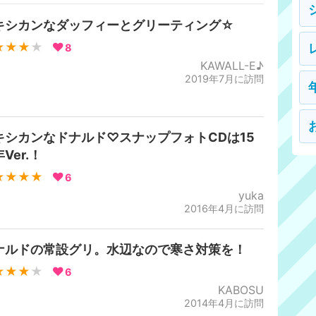
キシカンなダッフィーとグリーティング☆
★★★
★
8
KAWALL-E♪
2019年7月に訪問
キシカンなドナルド♡スナップフォトCDは15
Ver.！
★★★★
6
yuka
2016年4月に訪問
ナルドの常設グリ。水辺なので寒さ対策を！
★★★
★
6
KABOSU
2014年4月に訪問