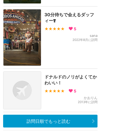
30分待ちで会えるダッフ
ィー❣️
★★★★★
5
sana
2022年8月に訪問
ドナルドのノリがよくてか
わいい！
★★★★★
5
かおりん
2013年に訪問
訪問日順でもっと読む