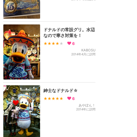
ドナルドの常設グリ。水辺
なので寒さ対策を！
★★★★
★
6
KABOSU
2014年4月に訪問
紳士なドナルド☆
★★★★★
6
あやぽん！
2014年に訪問