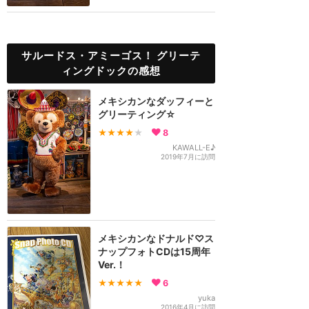
サルードス・アミーゴス！ グリーテ
ィングドックの感想
メキシカンなダッフィーと
グリーティング☆
★★★★
★
8
KAWALL-E♪
2019年7月に訪問
メキシカンなドナルド♡ス
ナップフォトCDは15周年
Ver.！
★★★★★
6
yuka
2016年4月に訪問