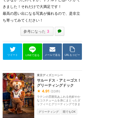
きました！それだけで大満足です！
最高の思い出になる写真が撮れるので、是非立
ち寄ってみてください！
参考になった
3
ツイート
メールで送る
URLをコピー
LINEで送る
東京ディズニーシー
サルードス・アミーゴス！
グリーティングドック
★
4.91
(
33
件)
ラテンの雰囲気あふれる色鮮やか
なコスチュームを身にまとったダ
ッフィーとグリーティングできま
す。
グリーティング
雨でもOK