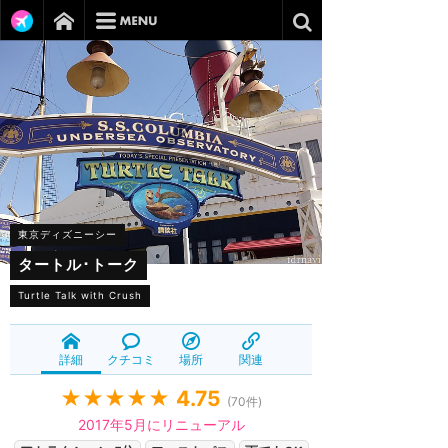
東京ディズニーシー
タートル･トーク
Turtle Talk with Crush
詳細
クチコミ
場所
関連
★★★★★
4.75
(
70
件)
2017年5月にリニューアル