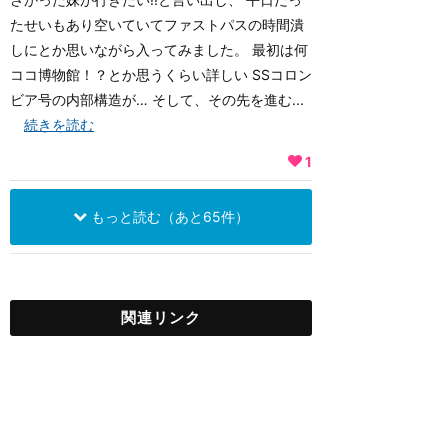
たせいもあり空いていてファストパスの時間潰
しにとか思いながら入ってみました。 最初は何
ココ博物館！？とか思うくらい詳しい SSコロン
ビア号の内部構造が… そして、その先を進む...
続きを読む
1
もっと読む（あと65件）
関連リンク
東京ディズニーシー
S.S.コロンビア・ダイニン
グルーム
★
4.55
(
44
件)
洋食コース料理がメインの高級レ