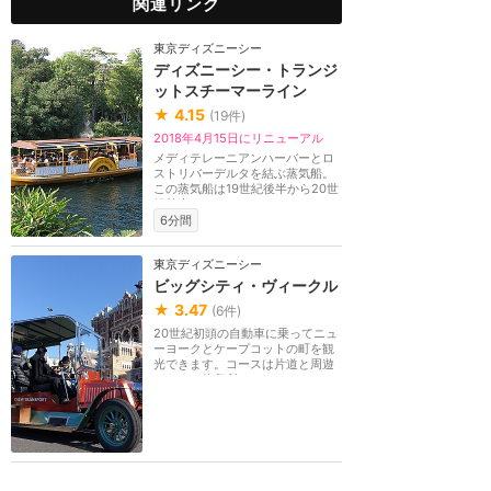
関連リンク
東京ディズニーシー
ディズニーシー・トランジ
ットスチーマーライン
★
4.15
(
19
件)
2018年4月15日にリニューアル
メディテレーニアンハーバーとロ
ストリバーデルタを結ぶ蒸気船。
この蒸気船は19世紀後半から20世
紀前半にかけてア...
6分間
東京ディズニーシー
ビッグシティ・ヴィークル
★
3.47
(
6
件)
20世紀初頭の自動車に乗ってニュ
ーヨークとケープコットの町を観
光できます。コースは片道と周遊
があり、停留所は...