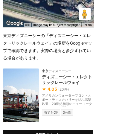
Image may be subject to copyright
Terms
東京ディズニーシーの「ディズニーシー・エレ
クトリックレールウェイ」の場所をGoogleマッ
プで確認できます。実際の場所と多少ずれてい
る場合があります。
東京ディズニーシー
ディズニーシー・エレクト
リックレールウェイ
★
4.05
(
20
件)
アメリカンウォーターフロントと
ポートディスカバリーを結ぶ高架
鉄道。20世紀初頭のニューヨーク
で走っていた高架...
雨でもOK
3分間