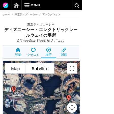
ホーム
/
東京ディズニーシー
/
アトラクション
東京ディズニーシー
ディズニーシー・エレクトリックレー
ルウェイ
の場所
DisneySea Electric Railway
詳細
クチコミ
場所
関連
Map
Satellite