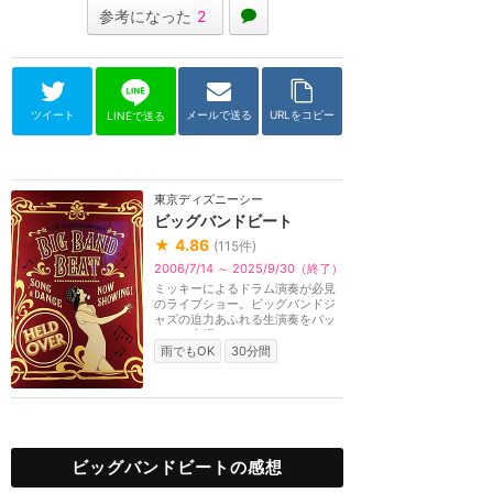
参考になった
2
ツイート
メールで送る
URLをコピー
LINEで送る
東京ディズニーシー
ビッグバンドビート
★
4.86
(
115
件)
2006/7/14 ～ 2025/9/30（終了）
ミッキーによるドラム演奏が必見
のライブショー。ビッグバンドジ
ャズの迫力あふれる生演奏をバッ
クに、本場のミュ...
雨でもOK
30分間
ビッグバンドビートの感想