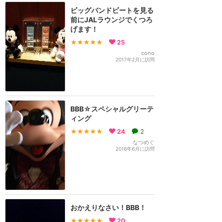
ビッグバンドビートを見る
前にJALラウンジでくつろ
げます！
★★★★★
25
cono
2017年2月に訪問
BBB☆スペシャルグリーテ
ィング
★★★★★
24
2
なつめぐ
2016年6月に訪問
おかえりなさい！BBB！
★★★★★
20