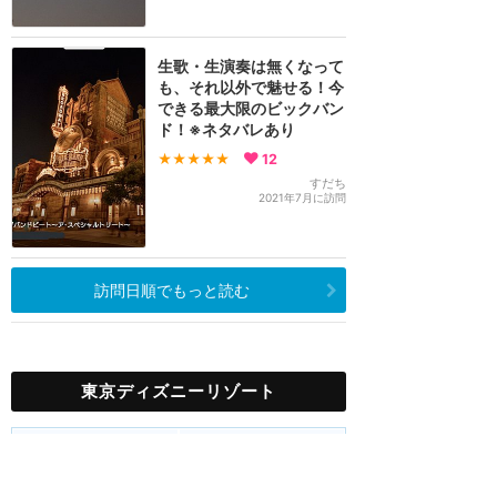
生歌・生演奏は無くなって
も、それ以外で魅せる！今
できる最大限のビックバン
ド！※ネタバレあり
★★★★★
12
すだち
2021年7月に訪問
訪問日順でもっと読む
東京ディズニーリゾート
攻略ガイド
新着クチコミ
ホテル予約
最新スポット