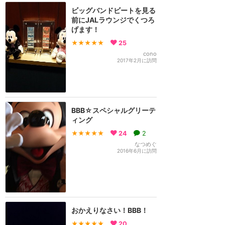
ビッグバンドビートを見る
前にJALラウンジでくつろ
げます！
★★★★★
25
cono
2017年2月に訪問
BBB☆スペシャルグリーテ
ィング
★★★★★
24
2
なつめぐ
2016年6月に訪問
おかえりなさい！BBB！
★★★★★
20