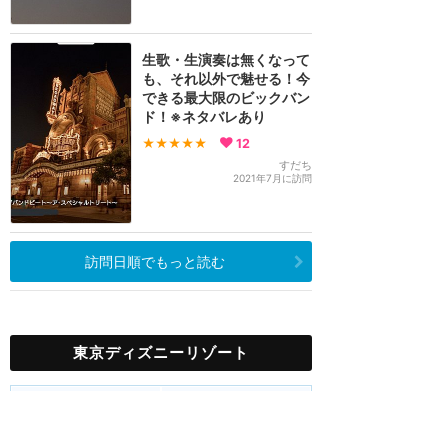
生歌・生演奏は無くなって
も、それ以外で魅せる！今
できる最大限のビックバン
ド！※ネタバレあり
★★★★★
12
すだち
2021年7月に訪問
訪問日順でもっと読む
東京ディズニーリゾート
攻略ガイド
新着クチコミ
ホテル予約
最新スポット