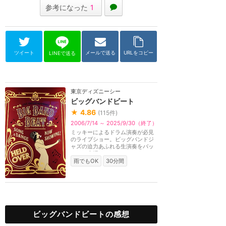
参考になった
1
ツイート
メールで送る
URLをコピー
LINEで送る
東京ディズニーシー
ビッグバンドビート
★
4.86
(
115
件)
2006/7/14 ～ 2025/9/30（終了）
ミッキーによるドラム演奏が必見
のライブショー。ビッグバンドジ
ャズの迫力あふれる生演奏をバッ
クに、本場のミュ...
雨でもOK
30分間
ビッグバンドビートの感想