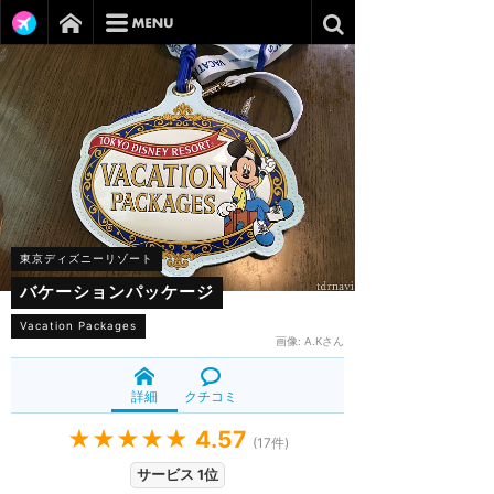
東京ディズニーリゾート
バケーションパッケージ
Vacation Packages
画像:
A.Kさん
詳細
クチコミ
★★★★★
4.57
(
17
件)
サービス 1位