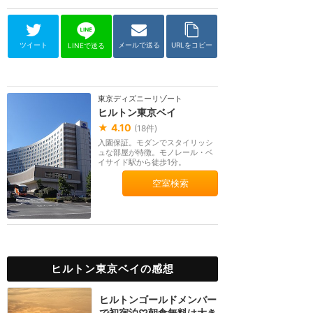
ツイート
メールで送る
URLをコピー
LINEで送る
東京ディズニーリゾート
ヒルトン東京ベイ
★
4.10
(
18
件)
入園保証。モダンでスタイリッシ
ュな部屋が特徴。モノレール・ベ
イサイド駅から徒歩1分。
空室検索
ヒルトン東京ベイの感想
ヒルトンゴールドメンバー
で初宿泊♡朝食無料は大き