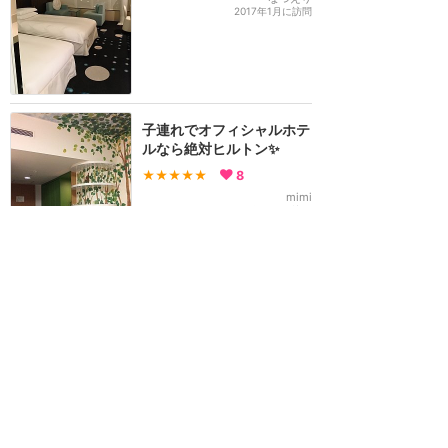
2017年1月に訪問
子連れでオフィシャルホテ
ルなら絶対ヒルトン✨
★★★★★
8
mimi
2016年11月に訪問
39度の高熱で当日宿泊約1
万円で予約ステータスマッ
チで期間限定ゴールドにな
りました♡
★★★★★
7
sana
2018年1月に訪問