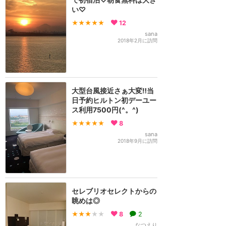
い♡
★★★★★
12
sana
2018年2月に訪問
大型台風接近さぁ大変‼︎当
日予約ヒルトン初デーユー
ス利用7500円(^。^)
★★★★★
8
sana
2018年9月に訪問
セレブリオセレクトからの
眺めは◎
★★★
★★
8
2
なつえり