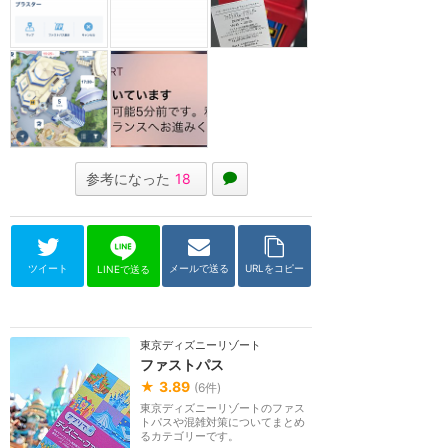
参考になった
18
ツイート
メールで送る
URLをコピー
LINEで送る
東京ディズニーリゾート
ファストパス
★
3.89
(
6
件)
東京ディズニーリゾートのファス
トパスや混雑対策についてまとめ
るカテゴリーです。