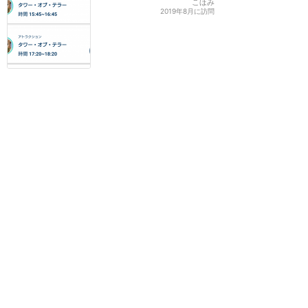
こほみ
2019年8月に訪問
東京ディズニーリゾート
40周年記念プライオリテ
ィパス
★★★
★★
7
genzaburou_koda
2023年8月に訪問
初めてシングルライダーを
利用！スタンバイ90分→
乗車まで8分に！運が良け
れば早く乗れます😃✌️
★★★★
★
6
すだち