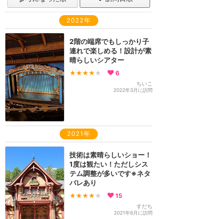
2022年
2階の端席でもしっかり子
連れで楽しめる！設計が素
晴らしいシアター
★★★★
★
6
ちいこ
2022年3月に訪問
2021年
技術は素晴らしいショー！
1度は観たい！ただしシス
テム調整が多いです※ネタ
バレあり
★★★★
★
15
すだち
2021年6月に訪問