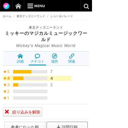
ホーム
/
東京ディズニーランド
/
ショー＆パレード
東京ディズニーランド
ミッキーのマジカルミュージックワー
ルド
Mickey's Magical Music World
詳細
クチコミ
場所
関連
★5
7
★4
4
★3
2
★2
★1
絞り込みを解除
参考になった順
訪問日順