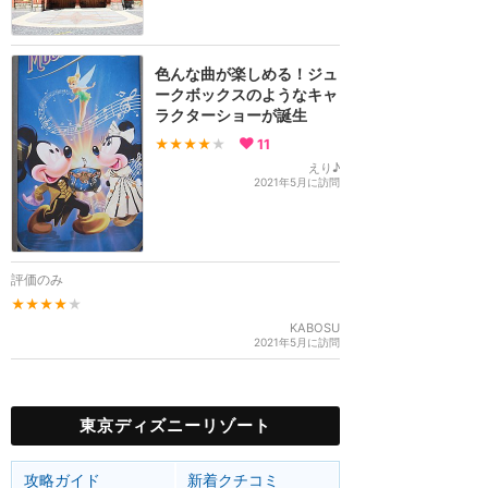
色んな曲が楽しめる！ジュ
ークボックスのようなキャ
ラクターショーが誕生
★★★★
★
11
えり♪
2021年5月に訪問
評価のみ
★★★★
★
KABOSU
2021年5月に訪問
東京ディズニーリゾート
攻略ガイド
新着クチコミ