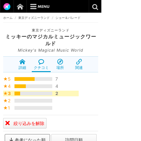
ホーム
/
東京ディズニーランド
/
ショー＆パレード
東京ディズニーランド
ミッキーのマジカルミュージックワー
ルド
Mickey's Magical Music World
詳細
クチコミ
場所
関連
★5
7
★4
4
★3
2
★2
★1
絞り込みを解除
参考になった順
訪問日順