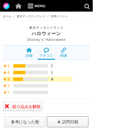
ホーム
/
東京ディズニーランド
/
年間イベント
東京ディズニーランド
ハロウィーン
Disney's Halloween
詳細
クチコミ
関連
★5
5
★4
5
★3
4
★2
★1
絞り込みを解除
参考になった順
訪問日順