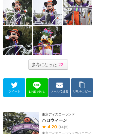
参考になった
22
ツイート
メールで送る
URLをコピー
LINEで送る
東京ディズニーランド
ハロウィーン
★
4.20
(
14
件)
東京ディズニーランドのハロウィ