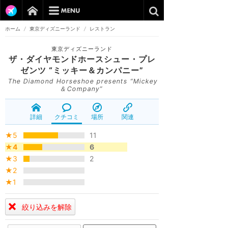
ホーム
/
東京ディズニーランド
/
レストラン
東京ディズニーランド
ザ・ダイヤモンドホースシュー・プレ
ゼンツ “ミッキー＆カンパニー”
The Diamond Horseshoe presents “Mickey
＆Company”
詳細
クチコミ
場所
関連
★5
11
★4
6
★3
2
★2
★1
絞り込みを解除