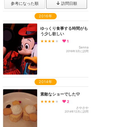
参考になった順
訪問日順
2016年
ゆっくり食事する時間がも
う少し欲しい
★★★★
★
1
Senna
2016年3月に訪問
2014年
素敵なショーでした♡
★★★★
★
2
さやさや
2014年12月に訪問