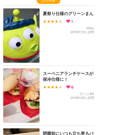
2016年
夏祭り仕様のグリーンまん
★★★★
★
1
miku
2016年7月に訪問
スーベニアランチケースが
保冷仕様に！
★★★★
★
6
だっふ60
2016年4月に訪問
閉園前にいつも立ち寄るパ