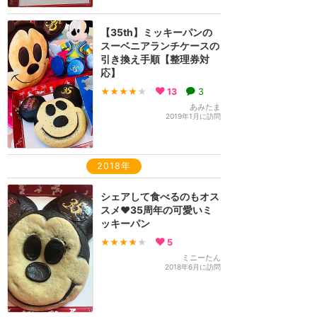
【35th】ミッキーパンの
スーベニアランチケースの
引き換え手順【整理券対
応】
★★★★
★
13
3
あみたま
2019年1月に訪問
2018年
シェアして食べるのもオス
スメ❤️35周年の可愛いミ
ッキーパン
★★★★
★
5
ミニーたん
2018年6月に訪問