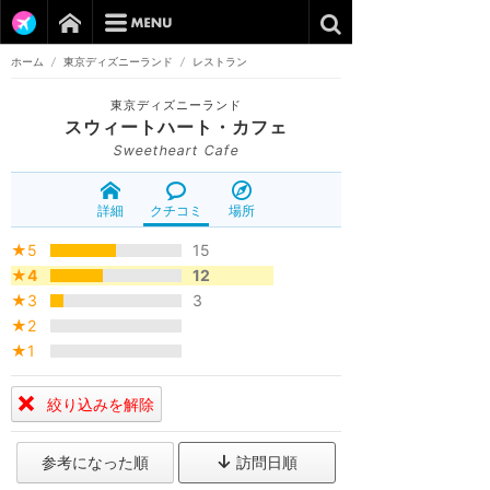
ホーム
/
東京ディズニーランド
/
レストラン
東京ディズニーランド
スウィートハート・カフェ
Sweetheart Cafe
詳細
クチコミ
場所
★5
15
★4
12
★3
3
★2
★1
絞り込みを解除
参考になった順
訪問日順