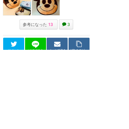
参考になった
13
3
ツイート
メールで送る
URLをコピー
LINEで送る
東京ディズニーランド
スウィートハート・カフェ
★
4.45
(
30
件)
焼きたてパン、サンドウィッチ、
ケーキが揃うベーカリーカフェ。
ミッキーシェイプのパンや、マイ
クワゾウスキーの...
カウンター
価格 $