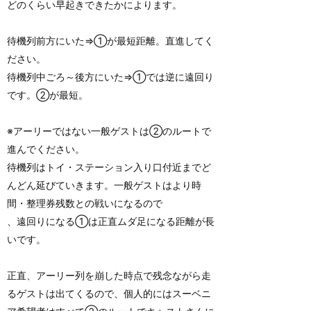
どのくらい早起きできたかによります。
待機列前方にいた⇒①が最短距離。直進してく
ださい。
待機列中ごろ～後方にいた⇒①では逆に遠回り
です。②が最短。
※アーリーではない一般ゲストは②のルートで
進んでください。
待機列はトイ・ステーション入り口付近までど
んどん延びていきます。一般ゲストはより時
間・整理券残数との戦いになるので
、遠回りになる①は正直ムダ足になる距離が長
いです。
正直、アーリー列を崩した時点で残念ながら走
るゲストは出てくるので、個人的にはスーベニ