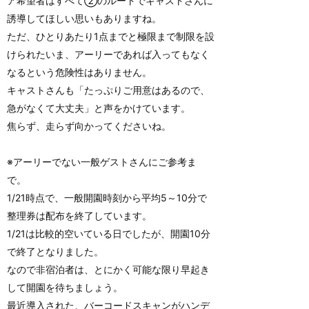
ア希望者はすべて②のルートでキャストさんに
誘導してほしい思いもありますね。
ただ、ひとりあたり1点までと極限まで制限を設
けられたいま、アーリーであれば入ってもなく
なるという危険性はありません。
キャストさんも「たっぷりご用意はあるので、
急がなくて大丈夫」と声をかけています。
焦らず、走らず向かってくださいね。
※アーリーでない一般ゲストさんにご参考ま
で。
1/21時点で、一般開園時刻から平均5～10分で
整理券は配布を終了しています。
1/21は比較的空いている日でしたが、開園10分
で終了となりました。
なので非宿泊者は、とにかく可能な限り早起き
して開園を待ちましょう。
最近導入された、バーコードスキャンがハンデ