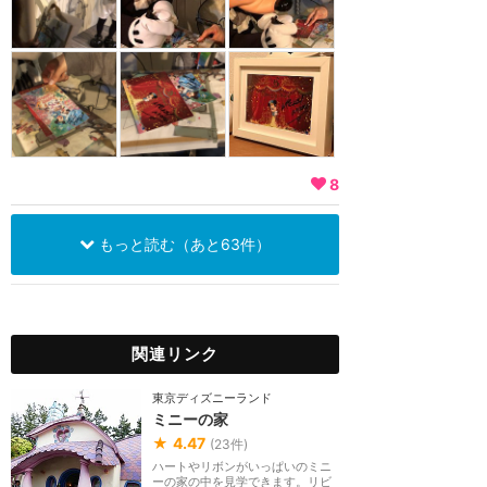
8
もっと読む（あと63件）
関連リンク
東京ディズニーランド
ミニーの家
★
4.47
(
23
件)
ハートやリボンがいっぱいのミニ
ーの家の中を見学できます。リビ