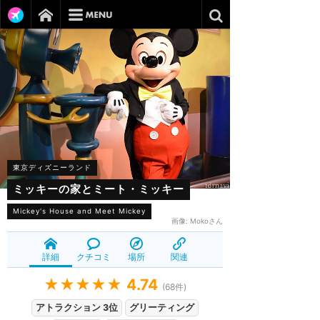
東京ディズニーランド
ミッキーの家とミート・ミッキー
Mickey's House and Meet Mickey
画像:
Mokoさん
詳細
クチコミ
場所
関連
★★★★★
4.74
(
68
件)
アトラクション 3位
グリーティング