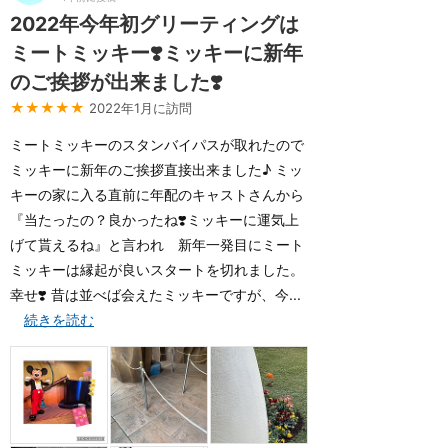
2022年今年初グリーティングは
ミートミッキー❣️ミッキーに新年
のご挨拶が出来ました❣️
★★★★★
2022年1月に訪問
ミートミッキーのスタンバイパスが取れたので
ミッキーに新年のご挨拶直接出来ました♪ ミッ
キーの家に入る直前に年配のキャストさんから
『当たったの？良かったね❣️ミッキーに運気上
げて貰えるね』と言われ 新年一発目にミート
ミッキーは縁起が良いスタートを切れました。
幸せ❣️ 昔は並べば会えたミッキーですが、今...
続きを読む