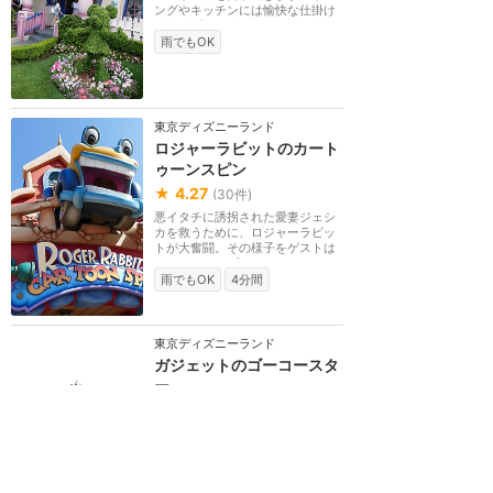
ングやキッチンには愉快な仕掛け
がいっぱいです。...
雨でもOK
東京ディズニーランド
ロジャーラビットのカート
ゥーンスピン
★
4.27
(
30
件)
悪イタチに誘拐された愛妻ジェシ
カを救うために、ロジャーラビッ
トが大奮闘。その様子をゲストは
イエローキャブ（...
雨でもOK
4分間
東京ディズニーランド
ガジェットのゴーコースタ
ー
★
4.25
(
27
件)
天才発明家のガジェットがドング
リの実をくり抜いて造ったローラ
ーコースター。小さいコースター
ですが、急カーブ...