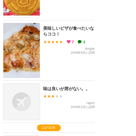
美味しいピザが食べたいな
らココ！
★★★★★
7
4
Angie
2016年6月に訪問
味は良いが席がない。。
★★★
★★
rapin
2016年2月に訪問
2015年