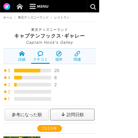
ホーム
/
東京ディズニーランド
/
レストラン
東京ディズニーランド
キャプテンフックス･ギャレー
Captain Hook's Galley
詳細
クチコミ
場所
関連
★5
20
★4
6
★3
2
★2
★1
参考になった順
訪問日順
2020年