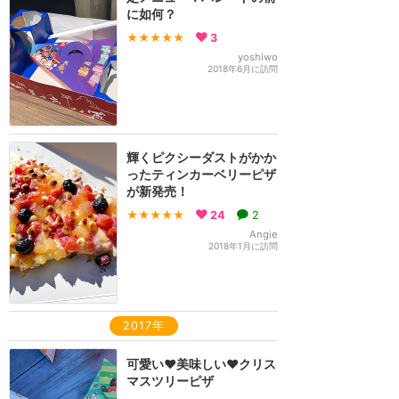
に如何？
★★★★★
3
yoshiwo
2018年6月に訪問
輝くピクシーダストがかか
ったティンカーベリーピザ
が新発売！
★★★★★
24
2
Angie
2018年1月に訪問
2017年
可愛い❤美味しい❤クリス
マスツリーピザ