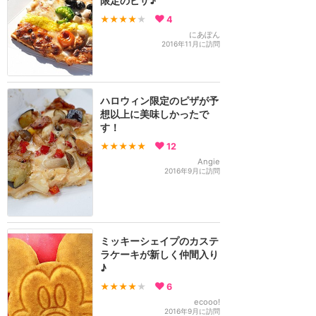
限定のピザ♪
★★★★
★
4
にあぽん
2016年11月に訪問
ハロウィン限定のピザが予
想以上に美味しかったで
す！
★★★★★
12
Angie
2016年9月に訪問
ミッキーシェイプのカステ
ラケーキが新しく仲間入り
♪
★★★★
★
6
ecooo!
2016年9月に訪問