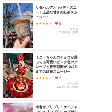
サダハルアオキ×ディズニ
ー！上品な甘さの紅茶スム
ージー！
★★★★
★
8
すだち
2021年4月に訪問
ミニーちゃんのチョコが乗
ってる可愛いピンク色のク
レープと販売期間が12/25
までの紅茶スムージー
★★★★
★
7
さやさや
2021年12月に訪問
海老がプリプリ！ケイジャ
ンシュリンプクレープがお