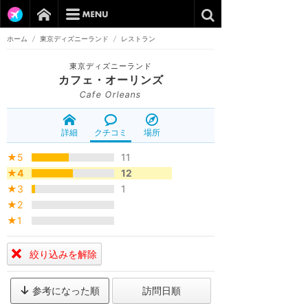
ホーム
/
東京ディズニーランド
/
レストラン
東京ディズニーランド
カフェ・オーリンズ
Cafe Orleans
詳細
クチコミ
場所
★5
11
★4
12
★3
1
★2
★1
絞り込みを解除
参考になった順
訪問日順