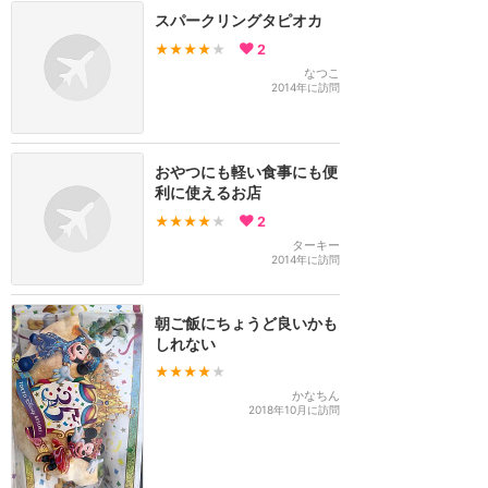
スパークリングタピオカ
★★★★
★
2
なつこ
2014年に訪問
おやつにも軽い食事にも便
利に使えるお店
★★★★
★
2
ターキー
2014年に訪問
朝ご飯にちょうど良いかも
しれない
★★★★
★
かなちん
2018年10月に訪問