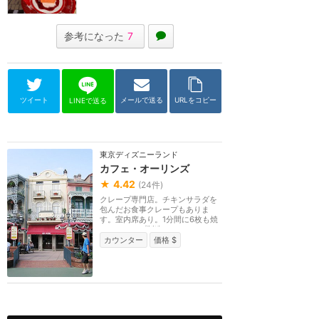
参考になった
7
ツイート
メールで送る
URLをコピー
LINEで送る
東京ディズニーランド
カフェ・オーリンズ
★
4.42
(
24
件)
クレープ専門店。チキンサラダを
包んだお食事クレープもありま
す。室内席あり。1分間に6枚も焼
けるクレープ製造マ...
カウンター
価格 $