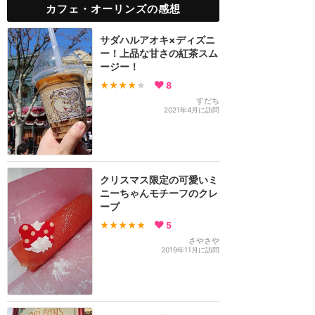
カフェ・オーリンズの感想
サダハルアオキ×ディズニ
ー！上品な甘さの紅茶スム
ージー！
★★★★
★
8
すだち
2021年4月に訪問
クリスマス限定の可愛いミ
ニーちゃんモチーフのクレ
ープ
★★★★★
5
さやさや
2019年11月に訪問