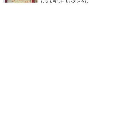
レストランに入いるとクレ
ープを焼いているのが見え
ます
★★★
★★
4
ドリー (Toshiesan
2019年5月に訪問
朝ご飯にちょうど良いかも
しれない
★★★★
★
かなちん
2018年10月に訪問
夏の新作！パイレーツトル
ティーヤがケイジャンシュ
リンプを超えた！