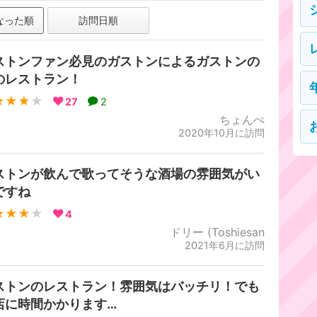
なった順
訪問日順
ストンファン必見のガストンによるガストンの
のレストラン！
★★★
★
27
2
ちょんぺ
2020年10月に訪問
ストンが飲んで歌ってそうな酒場の雰囲気がい
ですね
★★★
★
4
ドリー (Toshiesan
2021年6月に訪問
ストンのレストラン！雰囲気はバッチリ！でも
店に時間かかります…