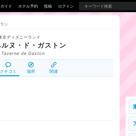
覇ガイド
ホテル予約
投稿
ログイン
ラン
東京ディズニーランド
ベルヌ・ド・ガストン
 Taverne de Gaston
クチコミ
場所
関連