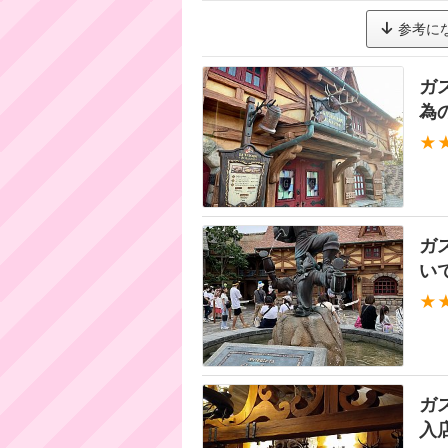
参考に
ガ
為
★
ガ
い
★
ガ
入