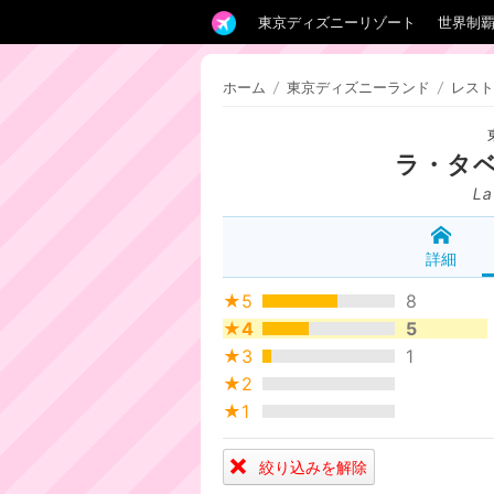
東京ディズニーリゾート
世界制
ホーム
/
東京ディズニーランド
/
レスト
ラ・タ
La
詳細
★5
8
★4
5
★3
1
★2
★1
絞り込みを解除