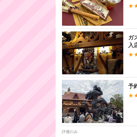
★
ガ
入
★
予
★
評価のみ