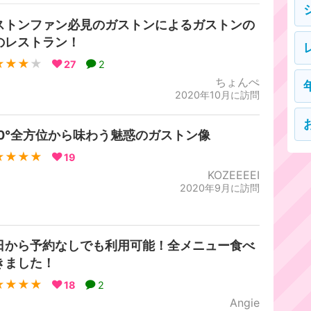
ストンファン必見のガストンによるガストンの
のレストラン！
★★★
★
27
2
ちょんぺ
2020年10月に訪問
60°全方位から味わう魅惑のガストン像
★★★★
19
KOZEEEEI
2020年9月に訪問
日から予約なしでも利用可能！全メニュー食べ
きました！
★★★★
18
2
Angie