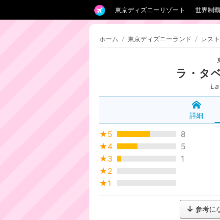
東京ディズニーリゾート
世界制
ホーム
/
東京ディズニーランド
/
レスト
ラ・タ
La
詳細
★5
8
★4
5
★3
1
★2
★1
参考に