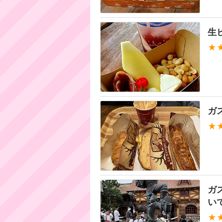
生
★
ガ
★
ガ
い
★