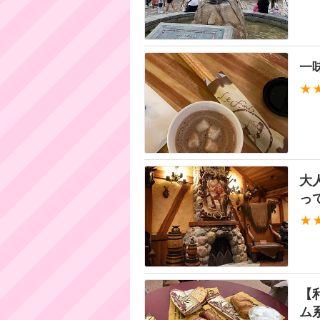
一
★
大
っ
★
【
ム