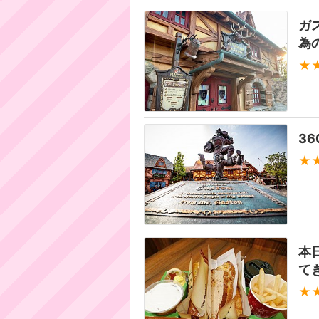
ガ
為
★
3
★
本
て
★