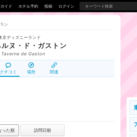
覇ガイド
ホテル予約
投稿
ログイン
ラン
東京ディズニーランド
ベルヌ・ド・ガストン
 Taverne de Gaston
クチコミ
場所
関連
なった順
訪問日順