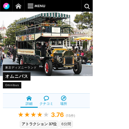
東京ディズニーランド
オムニバス
Omnibus
詳細
クチコミ
場所
★★★★
★
3.76
(
15
件)
アトラクション 37位
6分間