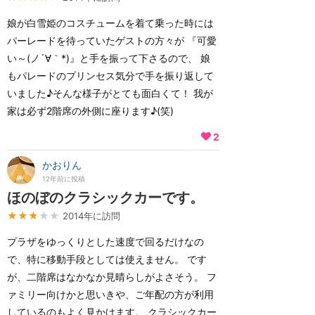
娘が白雪姫のコスチュームを着て乗った時には
パーレードを待っていたゲストの方々が 『可愛
い～(ノ´∀｀*)』と手を振って下さるので、 娘
もパレードのプリンセス気分で手を振り返して
いました♪そんな様子がとても面白くて！ 我が
家は必ず2階席の外側に座ります♪(笑)
2
かおりん
12年前に投稿
ほのぼのクラシックカーです。
★★★
★★
2014年に訪問
プラザをゆっくりとした速度で回るだけなの
で、特に移動手段としては使えません。 です
が、二階席はなかなか見晴らしがよさそう。 フ
ァミリー向けかと思いきや、ご年配の方が利用
しているのもよく見かけます。 クラシックカー