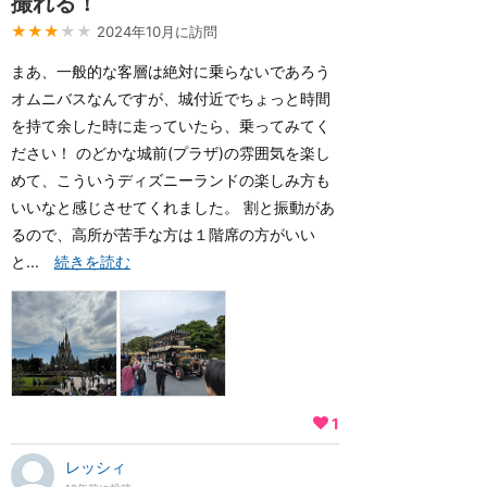
撮れる！
★★★
★★
2024年10月に訪問
まあ、一般的な客層は絶対に乗らないであろう
オムニバスなんですが、城付近でちょっと時間
を持て余した時に走っていたら、乗ってみてく
ださい！ のどかな城前(プラザ)の雰囲気を楽し
めて、こういうディズニーランドの楽しみ方も
いいなと感じさせてくれました。 割と振動があ
るので、高所が苦手な方は１階席の方がいい
と...
続きを読む
1
レッシィ