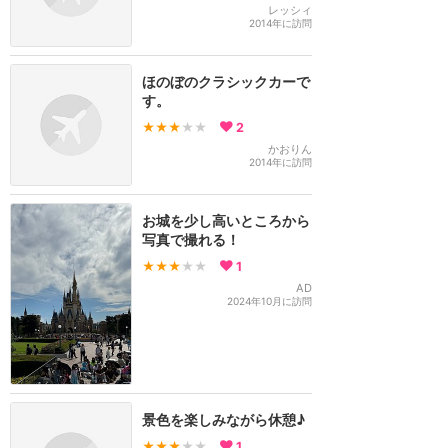
レッシィ
2014年に訪問
ほのぼのクラシックカーで
す。
★★★
★★
2
かおりん
2014年に訪問
お城を少し高いところから
写真で撮れる！
★★★
★★
1
AD
2024年10月に訪問
景色を楽しみながら休憩♪
★★★
★★
1