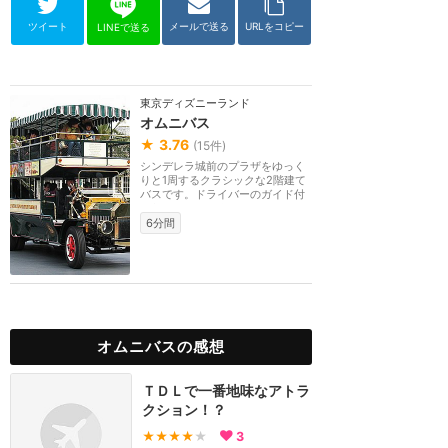
ツイート
メールで送る
URLをコピー
LINEで送る
東京ディズニーランド
オムニバス
★
3.76
(
15
件)
シンデレラ城前のプラザをゆっく
りと1周するクラシックな2階建て
バスです。ドライバーのガイド付
きなので、パーク...
6分間
オムニバスの感想
ＴＤＬで一番地味なアトラ
クション！？
★★★★
★
3