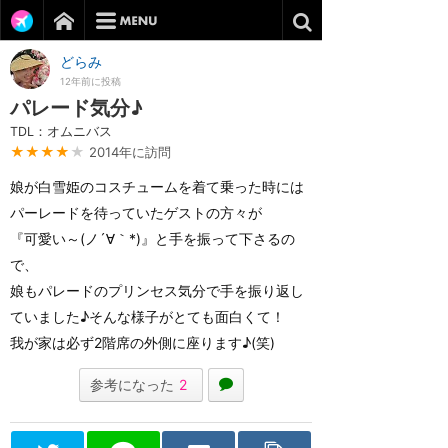
どらみ
12年前に投稿
パレード気分♪
TDL：オムニバス
★★★★
★
2014年に訪問
娘が白雪姫のコスチュームを着て乗った時には
パーレードを待っていたゲストの方々が
『可愛い～(ノ´∀｀*)』と手を振って下さるの
で、
娘もパレードのプリンセス気分で手を振り返し
ていました♪そんな様子がとても面白くて！
我が家は必ず2階席の外側に座ります♪(笑)
参考になった
2