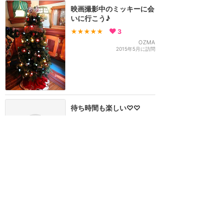
映画撮影中のミッキーに会
いに行こう♪
★★★★★
3
OZMA
2015年5月に訪問
待ち時間も楽しい♡♡
★★★★
★
3
♡♡ あやの
2015年3月に訪問
2014年
大人気のミッキーが間近
に‼︎
★★★★★