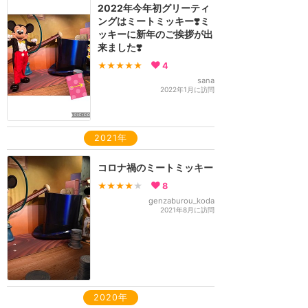
2022年今年初グリーティ
ングはミートミッキー❣️ミ
ッキーに新年のご挨拶が出
来ました❣️
★★★★★
4
sana
2022年1月に訪問
2021年
コロナ禍のミートミッキー
★★★★
★
8
genzaburou_koda
2021年8月に訪問
2020年