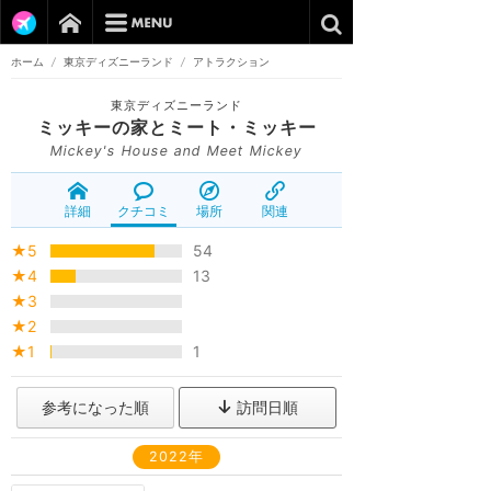
ホーム
/
東京ディズニーランド
/
アトラクション
東京ディズニーランド
ミッキーの家とミート・ミッキー
Mickey's House and Meet Mickey
詳細
クチコミ
場所
関連
★5
54
★4
13
★3
★2
★1
1
参考になった順
訪問日順
2022年