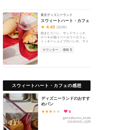
東京ディズニーランド
スウィートハート・カフェ
★
4.45
(
30
件)
焼きたてパン、サンドウィッチ、
ケーキが揃うベーカリーカフェ。
ミッキーシェイプのパンや、マイ
クワゾウスキーの...
カウンター
価格 $
スウィートハート・カフェの感想
ディズニーランドのおすす
めパン
★★★
★★
4
genzaburou_koda
2023年8月に訪問