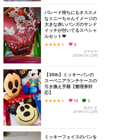
パレード待ちにもオススメ
なミニーちゃんイメージの
大きな赤いバンズのサンド
イッチが付いてるスペシャ
ルセット❤️
★★★★
★
3
さやさや
2020年2月に訪問
【35th】ミッキーパンの
スーベニアランチケースの
引き換え手順【整理券対
応】
★★★★
★
13
3
あみたま
2019年1月に訪問
ミッキーフェイスのパンを