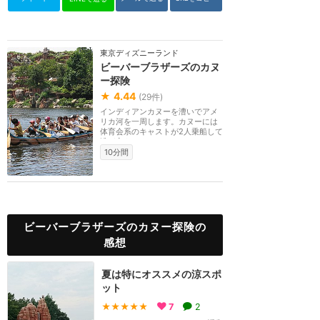
東京ディズニーランド
ビーバーブラザーズのカヌ
ー探険
★
4.44
(
29
件)
インディアンカヌーを漕いでアメ
リカ河を一周します。カヌーには
体育会系のキャストが2人乗船して
漕ぎ方をレクチャ...
10分間
ビーバーブラザーズのカヌー探険の
感想
夏は特にオススメの涼スポ
ット
★★★★★
7
2