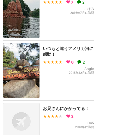
★★★★★
7
2
こほみ
2016年7月に訪問
いつもと違うアメリカ河に
感動！
★★★★★
6
2
Angie
2015年12月に訪問
お兄さんにかかってる！
★★★★
★
3
1045
2013年に訪問