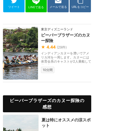
ツイート
メールで送る
URLをコピー
LINEで送る
東京ディズニーランド
ビーバーブラザーズのカヌ
ー探険
★
4.44
(
29
件)
インディアンカヌーを漕いでアメ
リカ河を一周します。カヌーには
体育会系のキャストが2人乗船して
漕ぎ方をレクチャ...
10分間
ビーバーブラザーズのカヌー探険の
感想
夏は特にオススメの涼スポ
ット