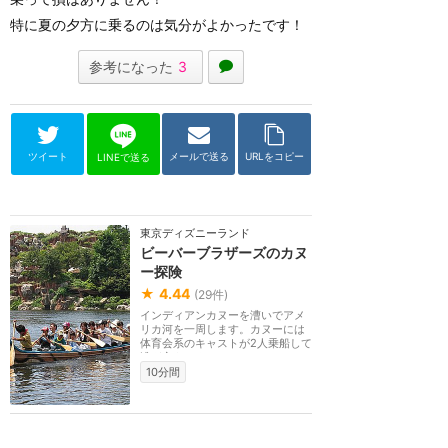
特に夏の夕方に乗るのは気分がよかったです！
参考になった
3
ツイート
メールで送る
URLをコピー
LINEで送る
東京ディズニーランド
ビーバーブラザーズのカヌ
ー探険
★
4.44
(
29
件)
インディアンカヌーを漕いでアメ
リカ河を一周します。カヌーには
体育会系のキャストが2人乗船して
漕ぎ方をレクチャ...
10分間