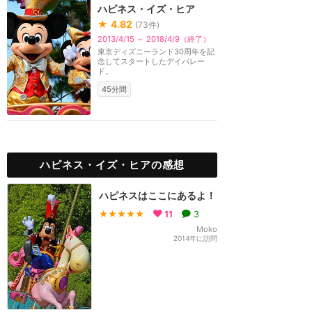
ハピネス・イズ・ヒア
★
4.82
(
73
件)
2013/4/15 ～ 2018/4/9（終了）
東京ディズニーランド30周年を記
念してスタートしたデイパレー
ド。
45分間
ハピネス・イズ・ヒアの感想
ハピネスはここにあるよ！
★★★★★
11
3
Moko
2014年に訪問