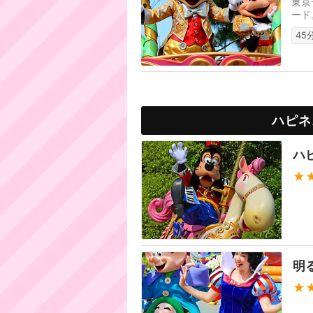
東京
ード
45
ハピネ
ハ
★
明
★