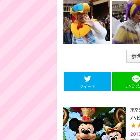
参
LINE
ツイート
東京
ハ
★
201