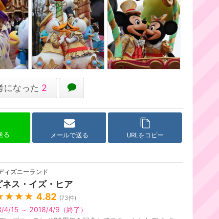
考になった
2
で送る
メールで送る
URLをコピー
ディズニーランド
ピネス・イズ・ヒア
★★★★
4.82
(
73
件)
3/4/15 ～ 2018/4/9（終了）