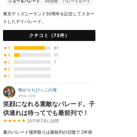
ショー＆パレード
45分間
パレードルート
東京ディズニーランド30周年を記念してスター
トしたデイパレード。
クチコミ（73件）
★5
61
★4
11
★3
1
★2
★1
怖がりちびっこの母
9年前に投稿
笑顔になれる素敵なパレード。子
供連れは待ってでも最前列で！
★★★★★
2017年7月に訪問
夏のパレード場所取りは最前列の日陰で 2年前