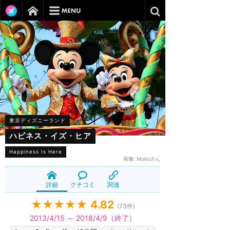
東京ディズニーランド
ハピネス・イズ・ヒア
Happiness Is Here
画像:
Mokoさん
詳細
クチコミ
関連
★★★★★
4.82
(
73
件)
2013/4/15 ～ 2018/4/9（終了）