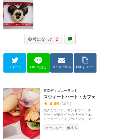
参考になった
2
ツイート
メールで送る
URLをコピー
LINEで送る
東京ディズニーランド
スウィートハート・カフェ
★
4.45
(
30
件)
焼きたてパン、サンドウィッチ、
ケーキが揃うベーカリーカフェ。
ミッキーシェイプのパンや、マイ
クワゾウスキーの...
カウンター
価格 $