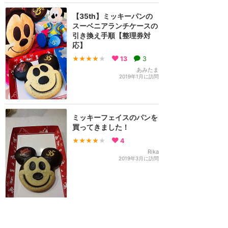
【35th】ミッキーパンの
スーベニアランチケースの
引き換え手順【整理券対
応】
★★★★
★
13
3
あみたま
2019年1月に訪問
ミッキーフェイスのパンを
買ってきました！
★★★★
★
4
Rika
2019年3月に訪問
訪問日順でもっと読む