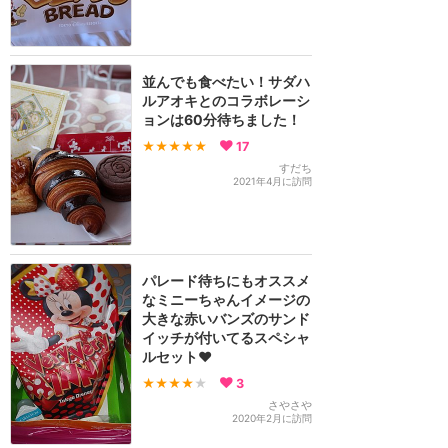
並んでも食べたい！サダハ
ルアオキとのコラボレーシ
ョンは60分待ちました！
★★★★★
17
すだち
2021年4月に訪問
パレード待ちにもオススメ
なミニーちゃんイメージの
大きな赤いバンズのサンド
イッチが付いてるスペシャ
ルセット❤️
★★★★
★
3
さやさや
2020年2月に訪問