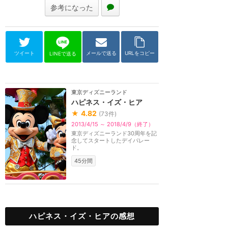
参考になった
ツイート
メールで送る
URLをコピー
LINEで送る
東京ディズニーランド
ハピネス・イズ・ヒア
★
4.82
(
73
件)
2013/4/15 ～ 2018/4/9（終了）
東京ディズニーランド30周年を記
念してスタートしたデイパレー
ド。
45分間
ハピネス・イズ・ヒアの感想