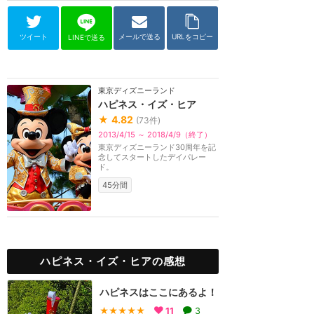
ツイート
メールで送る
URLをコピー
LINEで送る
東京ディズニーランド
ハピネス・イズ・ヒア
★
4.82
(
73
件)
2013/4/15 ～ 2018/4/9（終了）
東京ディズニーランド30周年を記
念してスタートしたデイパレー
ド。
45分間
ハピネス・イズ・ヒアの感想
ハピネスはここにあるよ！
★★★★★
11
3