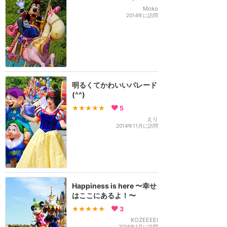
Moko
2014年に訪問
明るくてかわいいパレード
(^^)
★★★★★
5
えり
2014年11月に訪問
Happiness is here 〜幸せ
はここにあるよ！〜
★★★★★
3
KOZEEEEI
2016年1月に訪問