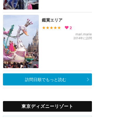
鑑賞エリア
★★★★★
2
mari.marie
2014年に訪問
訪問日順でもっと読む
東京ディズニーリゾート
攻略ガイド
新着クチコミ
ホテル予約
最新スポット