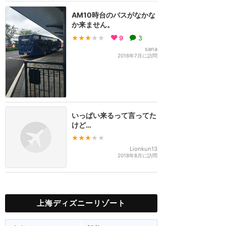
AM10時台のバスがなかな
か来ません。
★★★
★★
9
3
sana
2016年7月に訪問
いっぱい来るって言ってた
けど…
★★★
★★
Lionkun13
2018年8月に訪問
上海ディズニーリゾート