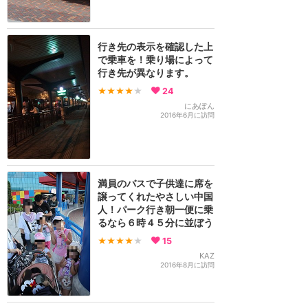
行き先の表示を確認した上
で乗車を！乗り場によって
行き先が異なります。
★★★★
★
24
にあぽん
2016年6月に訪問
満員のバスで子供達に席を
譲ってくれたやさしい中国
人！パーク行き朝一便に乗
るなら６時４５分に並ぼう
★★★★
★
15
KAZ
2016年8月に訪問