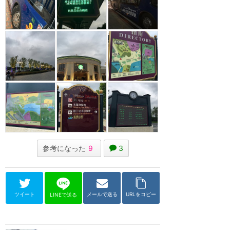
参考になった
9
3
ツイート
メールで送る
URLをコピー
LINEで送る