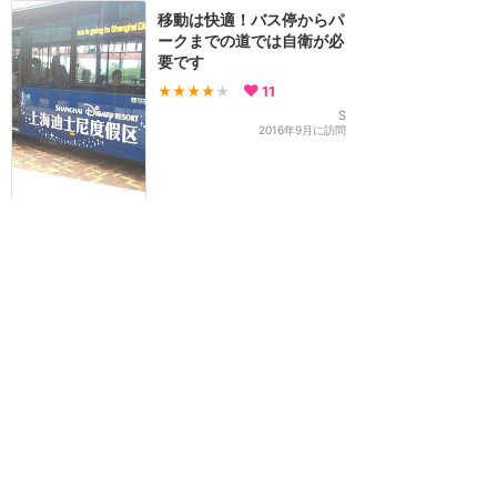
移動は快適！バス停からパ
ークまでの道では自衛が必
要です
★★★★
★
11
S
2016年9月に訪問
待ち時間は並んだタイミン
グによりますね〜
★★★★
★
10
sana
2016年8月に訪問
訪問日順でもっと読む