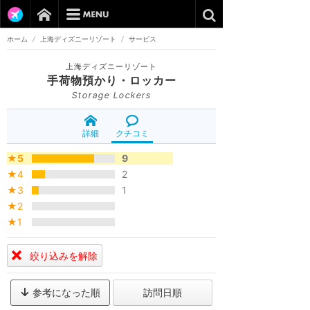
ホーム
/
上海ディズニーリゾート
/
サービス
上海ディズニーリゾート
手荷物預かり・ロッカー
Storage Lockers
詳細
クチコミ
★5
9
★4
2
★3
1
★2
★1
絞り込みを解除
参考になった順
訪問日順