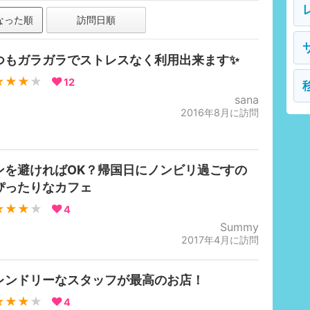
なった順
訪問日順
つもガラガラでストレスなく利用出来ます✨
★★★
★
12
sana
2016年8月に訪問
ンを避ければOK？帰国日にノンビリ過ごすの
ぴったりなカフェ
★★★
★
4
Summy
2017年4月に訪問
レンドリーなスタッフが最高のお店！
★★★
★
4