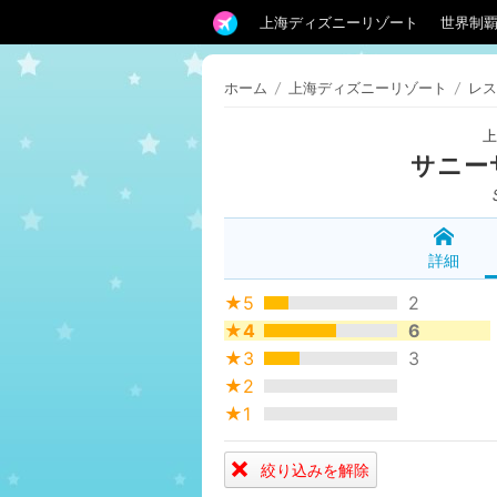
上海ディズニーリゾート
世界制
ホーム
/
上海ディズニーリゾート
/
レス
サニー
詳細
★5
2
★4
6
★3
3
★2
★1
絞り込みを解除