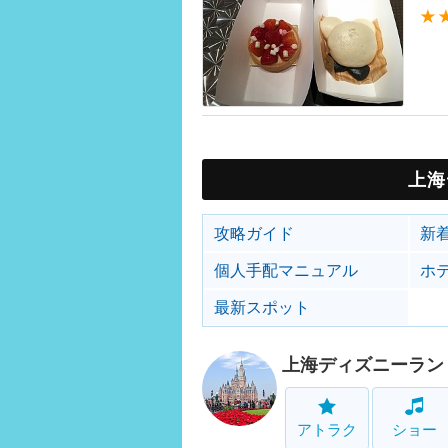
★
上海
攻略ガイド
新
個人手配マニュアル
ホ
最新スポット
上海ディズニーラン
アトラク
ショー