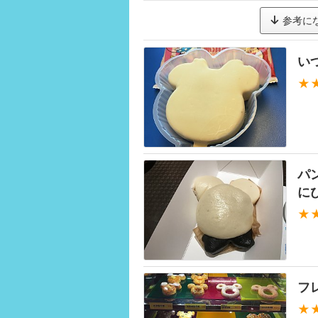
参考に
い
★
パ
に
★
フ
★