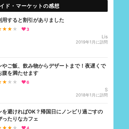
イド・マーケットの感想
利用すると割引がありました
★★★
★
3
Lis
2019年1月に訪問
ンやご飯、飲み物からデザートまで！夜遅くで
お腹を満たせます
★★
★★
6
S
2018年1月に訪問
ンを避ければOK？帰国日にノンビリ過ごすの
ぴったりなカフェ
★★★
★
4