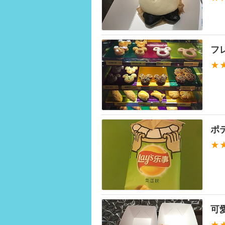
フ
★
ポ
★
可
★