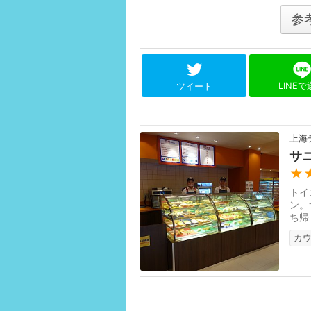
参
LINE
ツイート
上海
サ
★
トイ
ン。
ち帰
カ