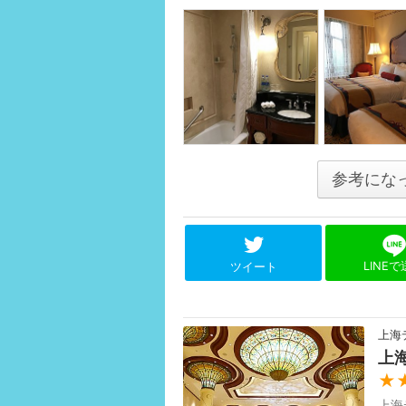
参考にな
LINE
ツイート
上海
上
★
上海