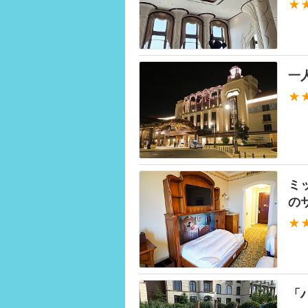
★
一
★
ミ
の
★
「