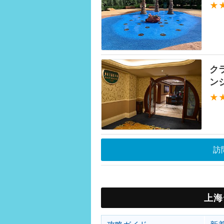
★
ク
ン
★
訪
上海