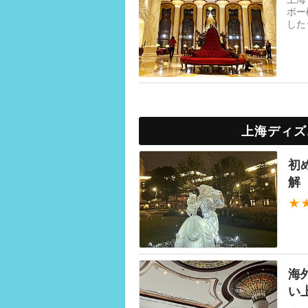
ボー
した
ーと
上海ディズ
初
解
★
海
い