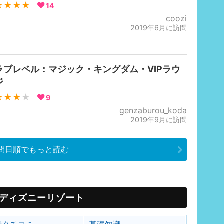
★★★★
14
coozi
2019年6月に訪問
ラブレベル：マジック・キングダム・VIPラウ
ジ
★★★
★
9
genzaburou_koda
2019年9月に訪問
問日順でもっと読む
ディズニーリゾート