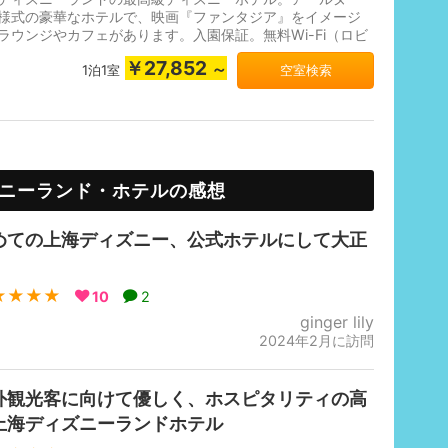
様式の豪華なホテルで、映画『ファンタジア』をイメージ
ラウンジやカフェがあります。入園保証。無料Wi-Fi（ロビ
客室）、パークまでの無料...
￥27,852
～
1泊1室
空室検索
ニーランド・ホテルの感想
めての上海ディズニー、公式ホテルにして大正
★★★★
10
2
ginger lily
2024年2月に訪問
外観光客に向けて優しく、ホスピタリティの高
上海ディズニーランドホテル