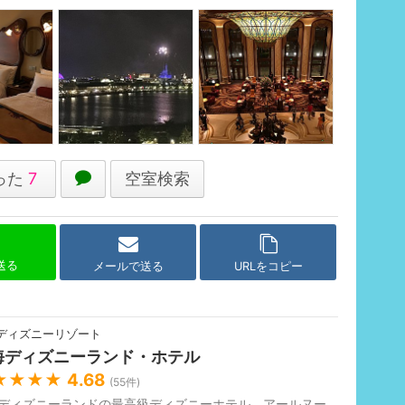
った
7
空室検索
で送る
メールで送る
URLをコピー
ディズニーリゾート
海ディズニーランド・ホテル
★★★★
4.68
(
55
件)
ディズニーランドの最高級ディズニーホテル。アールヌー