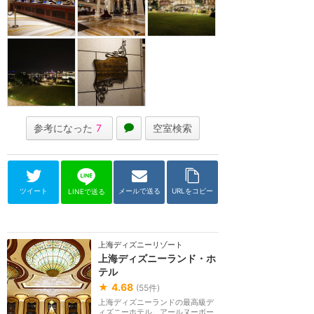
参考になった
7
空室検索
ツイート
メールで送る
URLをコピー
LINEで送る
上海ディズニーリゾート
上海ディズニーランド・ホ
テル
★
4.68
(
55
件)
上海ディズニーランドの最高級デ
ィズニーホテル。アールヌーボー