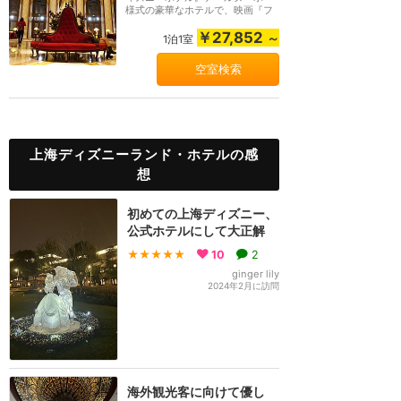
様式の豪華なホテルで、映画『フ
ァンタジア』をイ...
￥27,852
～
1泊1室
空室検索
上海ディズニーランド・ホテルの感
想
初めての上海ディズニー、
公式ホテルにして大正解
★★★★★
10
2
ginger lily
2024年2月に訪問
海外観光客に向けて優し