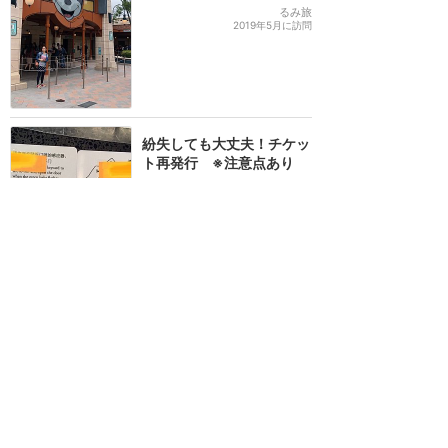
るみ旅
2019年5月に訪問
紛失しても大丈夫！チケッ
ト再発行 ※注意点あり
★★★★
★
11
ヨコチ
2018年3月に訪問
2024年12月から実施する
新しい入園規則
★★★★★
7
CHINA8
2024年12月に訪問