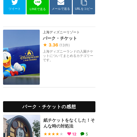
ツイート
メールで送る
URLをコピー
LINEで送る
上海ディズニーリゾート
パーク・チケット
★
3.36
(
13
件)
上海ディズニーランドの入園チケ
ットについてまとめるカテゴリー
です。
パーク・チケットの感想
紙チケットをなくした！そ
んな時の対処法
★★★★
★
12
5