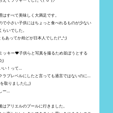
えてラッキーでした＼(^o^)／
料理はすべて美味しく大満足です。
ので小さい子供にはちょっと食べれるものが少ない
くらいでした。
あってか殆どが日本人でした(^_^;)
マミッキー❤子供らと写真を撮るため並ぼうとする
;)
いい！って…
クラブレベルにしたと言っても過言ではないのに…
取りました(;_;)
しー…
後はアリエルのプールに行きました。