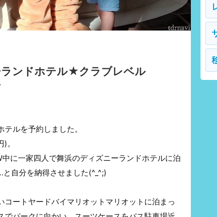
ーランドホテル★クラブレベル
ル
ホテルを予約しました。
円)。
W中に一家四人で舞浜のディズニーランドホテルに泊
自分を納得させました(^_^;)
いコートヤードバイマリオットマリオットに泊まっ
スでパークに向かい、スーツケースをバス駐車場近