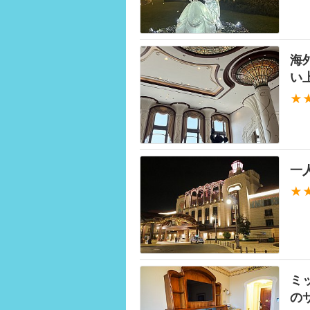
海
い
★
一
★
ミ
の