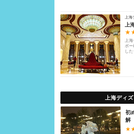
上海
上
★
上海
ボー
した
ーと
上海ディズ
初
解
★