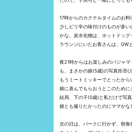
たので、子供らと一緒にとってもら
17時からのカクテルタイムのお
少しピリ辛の味付けのものが多い
かな。炭水化物は、ホットドッグ
ラウンジにいたお客さんは、GWとも
夜21時からはお楽しみのパジャ
も、まさかの娘(5歳)の写真拒否(;O
もうミートミッキーでとったから
娘に喜んでもらおうとこのために
結局、下の子(0歳)と私だけで写真を
娘とも撮りたかったのにママかな
次の日は、パークに行かず、朝食