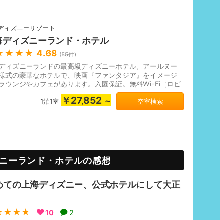
ディズニーリゾート
海ディズニーランド・ホテル
★★★★
4.68
(
55
件)
ディズニーランドの最高級ディズニーホテル。アールヌー
様式の豪華なホテルで、映画『ファンタジア』をイメージ
ラウンジやカフェがあります。入園保証。無料Wi-Fi（ロビ
客室）、パークまでの無料...
￥27,852
～
1泊1室
空室検索
ニーランド・ホテルの感想
めての上海ディズニー、公式ホテルにして大正
★★★★
10
2