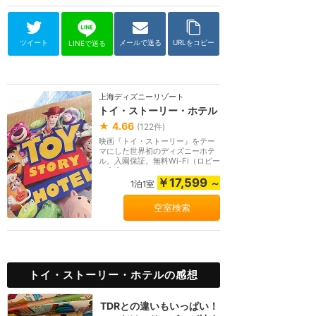
ツイート
メールで送る
URLをコピー
LINEで送る
上海ディズニーリゾート
トイ・ストーリー・ホテル
★
4.66
(
122
件)
映画『トイ・ストーリー』をテー
マにした世界初のディズニーホテ
ル。入園保証。無料Wi-Fi（ロビー
と客室）、パーク...
￥17,599
～
1泊1室
空室検索
トイ・ストーリー・ホテルの感想
TDRとの違いもいっぱい！