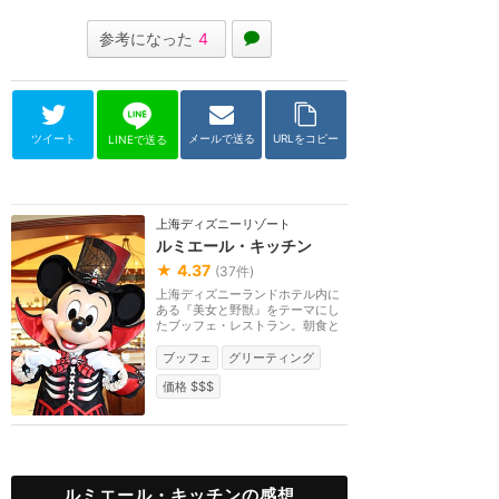
参考になった
4
ツイート
メールで送る
URLをコピー
LINEで送る
上海ディズニーリゾート
ルミエール・キッチン
★
4.37
(
37
件)
上海ディズニーランドホテル内に
ある『美女と野獣』をテーマにし
たブッフェ・レストラン。朝食と
ディナーでキャラ...
ブッフェ
グリーティング
価格 $$$
ルミエール・キッチンの感想