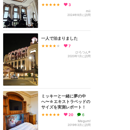
★★★★★
3
mii
2024年9月に訪問
一人で泊まりました
★★★★
★
7
ひろつん®
2020年1月に訪問
ミッキーと一緒に夢の中
へ〜☆エキストラベッドの
サイズを実測レポート！
★★★★★
20
6
Megum!
2019年3月に訪問