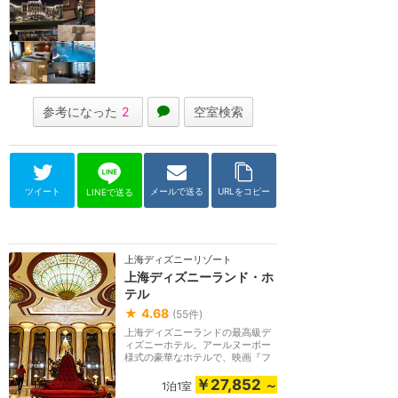
参考になった
2
空室検索
ツイート
メールで送る
URLをコピー
LINEで送る
上海ディズニーリゾート
上海ディズニーランド・ホ
テル
★
4.68
(
55
件)
上海ディズニーランドの最高級デ
ィズニーホテル。アールヌーボー
様式の豪華なホテルで、映画『フ
ァンタジア』をイ...
￥27,852
～
1泊1室