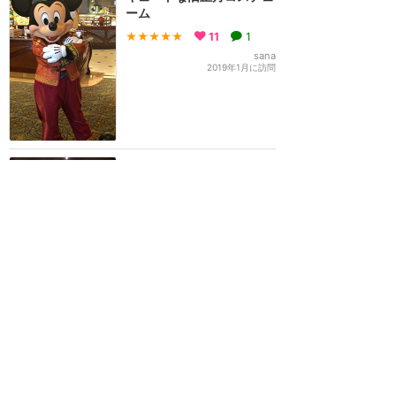
ーム
★★★★★
11
1
sana
2019年1月に訪問
キャラクターはかわいい。
でもまずすぎる
★★
★★★
10
2
キャリー
2019年5月に訪問
トイホ→ランホ 徒歩でルミ
エールキッチンへ！
★★★★★
7