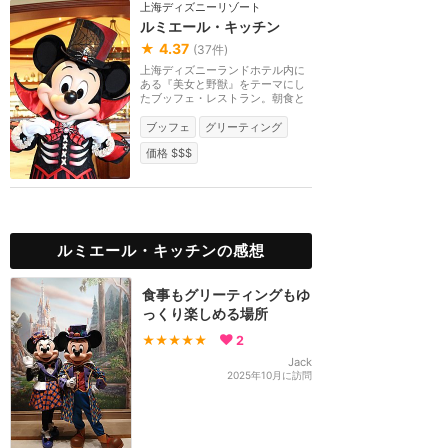
上海ディズニーリゾート
ルミエール・キッチン
★
4.37
(
37
件)
上海ディズニーランドホテル内に
ある『美女と野獣』をテーマにし
たブッフェ・レストラン。朝食と
ディナーでキャラ...
ブッフェ
グリーティング
価格 $$$
ルミエール・キッチンの感想
食事もグリーティングもゆ
っくり楽しめる場所
★★★★★
2
Jack
2025年10月に訪問