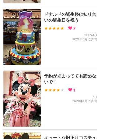
ドナルドの誕生祭に知り合
いの誕生日を祝う
★★★★★
7
CHINA8
2021年6月に訪問
予約が埋まってても諦めな
いで！
★★★★
★
1
su
2020年1月に訪問
キュートな旧正月コスチュ